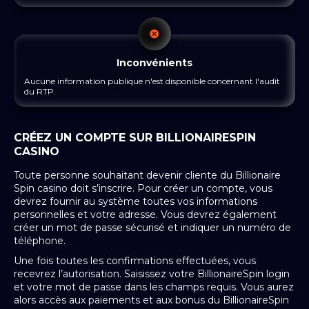
Inconvénients
Aucune information publique n'est disponible concernant l'audit
du RTP.
CRÉEZ UN COMPTE SUR BILLIONAIRESPIN
CASINO
Toute personne souhaitant devenir cliente du Billionaire
Spin casino doit s’inscrire. Pour créer un compte, vous
devrez fournir au système toutes vos informations
personnelles et votre adresse. Vous devrez également
créer un mot de passe sécurisé et indiquer un numéro de
téléphone.
Une fois toutes les confirmations effectuées, vous
recevrez l’autorisation. Saisissez votre BillionaireSpin login
et votre mot de passe dans les champs requis. Vous aurez
alors accès aux paiements et aux bonus du BillionaireSpin