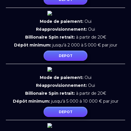
Oui
Oui
à partir de 20€
jusqu'à 2 000 à 5 000 € par jour
DEPOT
Oui
Oui
à partir de 20€
jusqu'à 5 000 à 10 000 € par jour
DEPOT