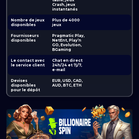
Crash, jeux
instantanés
Nombre de jeux
Plus de 4000
disponibles
jeux
Fournisseurs
Pragmatic Play,
disponibles
NetEnt, Play’n
GO, Evolution,
BGaming
Le contact avec
Chat en direct
le service client
24h/24 et 7j/7,
e-mail
Devises
EUR, USD, CAD,
disponibles
AUD, BTC, ETH
pour le dépôt