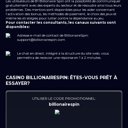
Les utilisateurs de 81 Billionaire Spin ont la possibilité de communiquer
gratuitement avec des experts du secteur et de résoudre ainsi tous leurs
problèmes. Des mentors sont disponibles pour les aider concernant
l’activation des bonus, les méthodes de paiement, le choix des jeux et
même les stratégies pour lutter contre la dépendance au jeu.
Pour contacter les consultants, les canaux suivants sont
disponibles:
Adresse e-mail de contact de BillionaireSpin:
support@billionairespin.com
Le chat en direct, intégré à la structure du site web, vous
permettra de recevoir une réponse en 1 à 2 minutes.
CASINO BILLIONAIRESPIN: ÊTES-VOUS PRÊT À
ESSAYER?
UTILISER LE CODE PROMOTIONNEL:
billionairespin