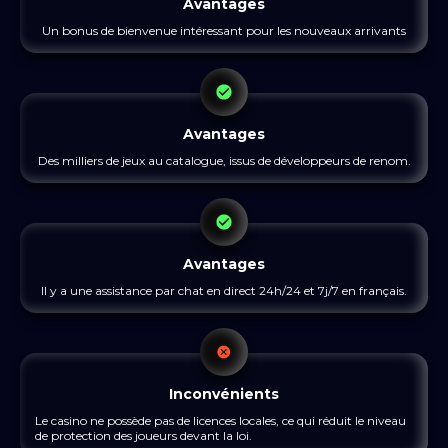
Avantages
Un bonus de bienvenue intéressant pour les nouveaux arrivants
Avantages
Des milliers de jeux au catalogue, issus de développeurs de renom.
Avantages
Il y a une assistance par chat en direct 24h/24 et 7j/7 en français.
Inconvénients
Le casino ne possède pas de licences locales, ce qui réduit le niveau
de protection des joueurs devant la loi.