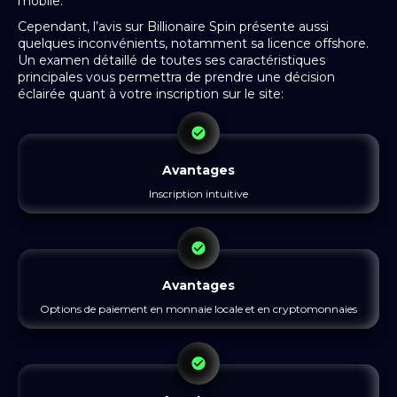
mobile.
Cependant, l’avis sur Billionaire Spin présente aussi
quelques inconvénients, notamment sa licence offshore.
Un examen détaillé de toutes ses caractéristiques
principales vous permettra de prendre une décision
éclairée quant à votre inscription sur le site:
Avantages
Inscription intuitive
Avantages
Options de paiement en monnaie locale et en cryptomonnaies