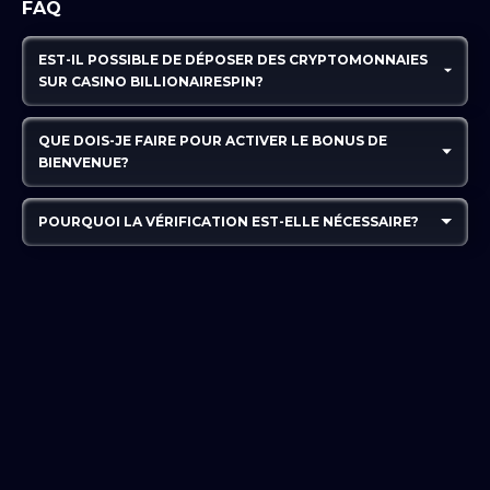
FAQ
EST-IL POSSIBLE DE DÉPOSER DES CRYPTOMONNAIES
SUR CASINO BILLIONAIRESPIN?
QUE DOIS-JE FAIRE POUR ACTIVER LE BONUS DE
BIENVENUE?
POURQUOI LA VÉRIFICATION EST-ELLE NÉCESSAIRE?